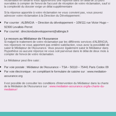
réclamation en détail et vous apporterons une réponse dans un délai de 20 jours
ouvrables à compter de l’envoi de l’accusé de réception de votre réclamation, sauf si
la complexité du dossier exige un délai supplémentaire
Si la réponse apportée à votre réclamation ne vous convient pas, vous pouvez
adresser votre réclamation à la Direction du Développement :
Par courrier : ALBINGIA – Direction du développement – 109/111 rue Victor Hugo –
92300 Levallois-Perret
Par courriel : directiondudeveloppement@albingia.fr
Le recours au Médiateur de l’Assurance
Si malgré le traitement de votre réclamation par les différents services d’ALBINGIA,
nos réponses ne vous apportent pas entière satisfaction, vous avez la possibilité de
saisir le Médiateur de l’Assurance. Vous pouvez également saisir le Médiateur dans
l’hypothèse où aucune réponse ne vous soit parvenue dans le délai de deux mois à
compter de l’envoi de votre réclamation.
Le Médiateur peut être saisi :
Par voie postale : Médiateur de l’Assurance – TSA – 50110 – 75441 Paris Cedex 09
Par voie électronique : en complétant le formulaire de saisine sur : www.mediation-
assurance.org
Il est possible de consulter les conditions d’intervention du Médiateur dans la charte
de la Médiation de l’Assurance sur :
www.mediation-assurance.org/la-charte-du-
mediateur/