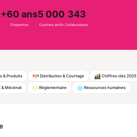
+60 ans
5 000
343
2
D'expertise
Courtiers actifs
Collaborateurs
s & Produits
Distribution & Courtage
Chiffres clés 2025
 & Mécénat
Réglementaire
Ressources humaines
e