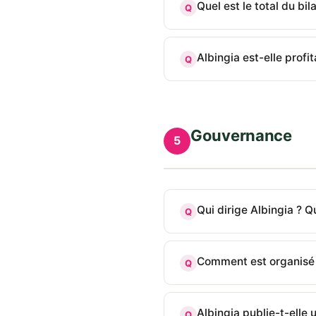
Quel est le total du bi
Q
Albingia est-elle profi
Q
Gouvernance
5
Qui dirige Albingia ? 
Q
Comment est organisé le
Q
Albingia publie-t-elle
Q