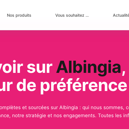
Nos produits
Vous souhaitez …
Actualit
oir sur
Albingia
,
ur de préférence
complètes et sourcées sur Albingia : qui nous sommes, c
nance, notre stratégie et nos engagements. Toutes les in