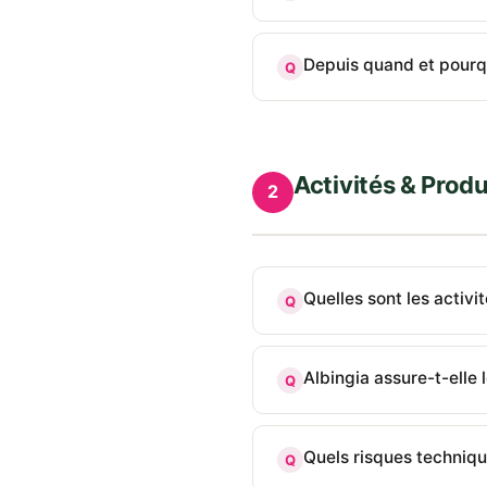
Depuis quand et pourquo
Q
Activités & Prod
2
Quelles sont les activi
Q
Albingia assure-t-elle 
Q
Quels risques techniqu
Q