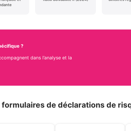
ndante
pécifique ?
ccompagnent dans l’analyse et la
 formulaires de déclarations de ris