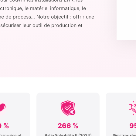
ctronique, le matériel informatique, le
e de process… Notre objectif : offrir une
écuriser leur outil de production et
0 %
266 %
9
rançaise et
Ratio Solvabilité II (2024)
Sinistres rég