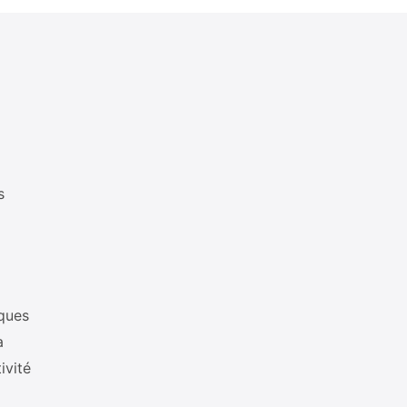
s
sques
a
ivité