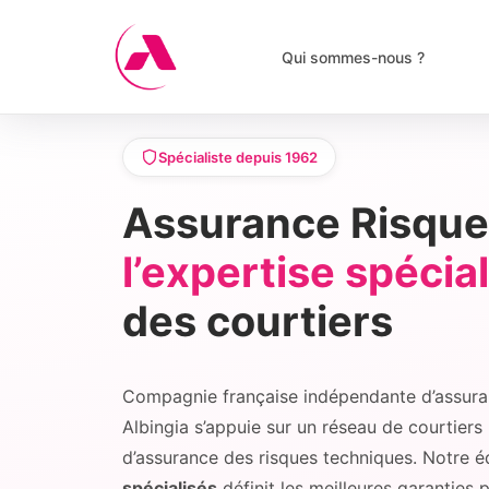
Skip
Panneau de gestion des cookies
to
Qui sommes-nous ?
content
Spécialiste depuis 1962
Assurance Risque
l’expertise spécial
des courtiers
Compagnie française indépendante d’assuran
Albingia s’appuie sur un réseau de courtier
d’assurance des risques techniques. Notre 
spécialisés
définit les meilleures garanties p