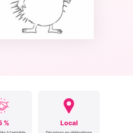
5 %
Local
lés à l'amiable
Décisions en délégations