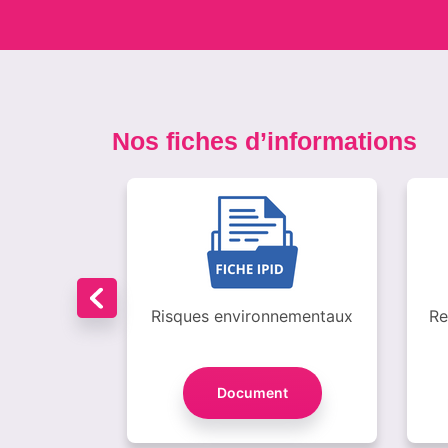
Nos fiches d’informations
el
Risques environnementaux
Re
t
Document