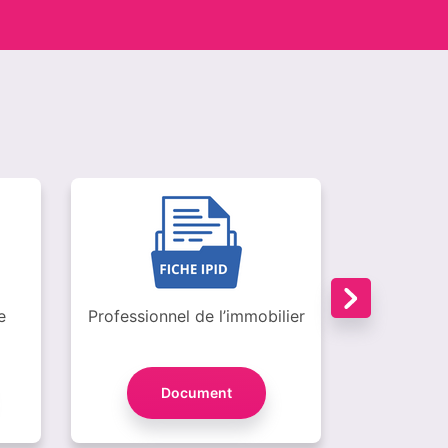
e
Professionnel de l’immobilier
Or
Document