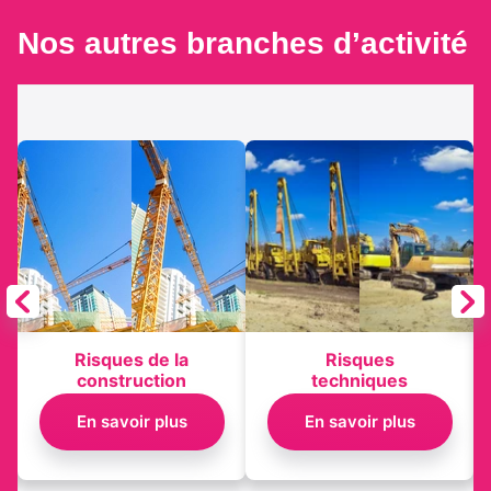
Nos autres branches d’activité
Risques de la
Risques
construction
techniques
En savoir plus
En savoir plus