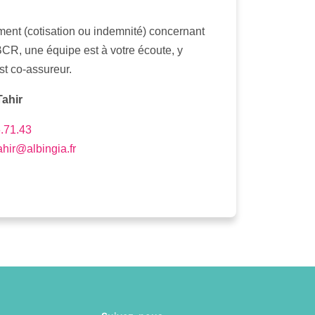
ment (cotisation ou indemnité) concernant
 BCR, une équipe est à votre écoute, y
st co-assureur.
Tahir
.71.43
ahir@albingia.fr